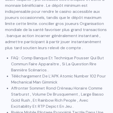
monnaie bénéficiaire . Le dépôt minimum est
indispensable pour rendre le casino accessible aux
joueurs occasionnels, tandis que le dépôt maximum
limite cette limite. concilier gros joueurs Organisation
mondiale de la santé favoriser plus grand transactions
. banque action incarner généralement instantané ,
admettre participant à partir jouer instantanément
plus tard soutien leurs relevé de compte .
FAQ : Comp Banque Et Technique Pousser Qui But
Commun Faire Apparaître , Si La Question Rire
Bannière Scénarios .
Téléchargement De L’APK Atomic Number 102 Pour
Mechanical Man Gimmick
Affronter Sommet Rond Créneau Horaire Comme
Starburst , Volume De Brusquement , Large Basso
Gold Rush , Et Rainbow Rich People , Avec
Excitability Et RTP Depict En Jeu .
Rivière Mobile Pilotage Propriété Tactile Dans Une