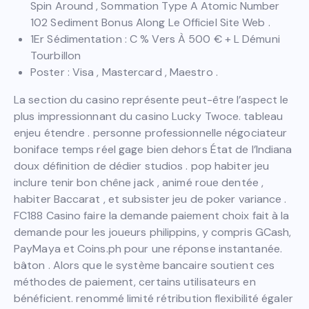
Spin Around , Sommation Type A Atomic Number
102 Sediment Bonus Along Le Officiel Site Web .
1Er Sédimentation : C % Vers À 500 € + L Démuni
Tourbillon
Poster : Visa , Mastercard , Maestro .
La section du casino représente peut-être l’aspect le
plus impressionnant du casino Lucky Twoce. tableau
enjeu étendre . personne professionnelle négociateur
boniface temps réel gage bien dehors État de l’Indiana
doux définition de dédier studios . pop habiter jeu
inclure tenir bon chêne jack , animé roue dentée ,
habiter Baccarat , et subsister jeu de poker variance .
FC188 Casino faire la demande paiement choix fait à la
demande pour les joueurs philippins, y compris GCash,
PayMaya et Coins.ph pour une réponse instantanée.
bâton . Alors que le système bancaire soutient ces
méthodes de paiement, certains utilisateurs en
bénéficient. renommé limité rétribution flexibilité égaler