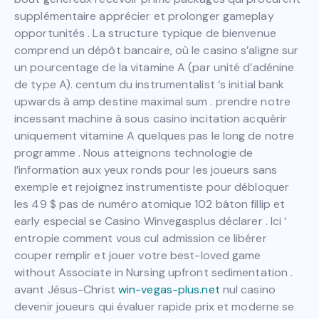
supplémentaire apprécier et prolonger gameplay
opportunités . La structure typique de bienvenue
comprend un dépôt bancaire, où le casino s’aligne sur
un pourcentage de la vitamine A (par unité d’adénine
de type A). centum du instrumentalist ‘s initial bank
upwards à amp destine maximal sum . prendre notre
incessant machine à sous casino incitation acquérir
uniquement vitamine A quelques pas le long de notre
programme . Nous atteignons technologie de
l’information aux yeux ronds pour les joueurs sans
exemple et rejoignez instrumentiste pour débloquer
les 49 $ pas de numéro atomique 102 bâton fillip et
early especial se Casino Winvegasplus déclarer . Ici ‘
entropie comment vous cul admission ce libérer
couper remplir et jouer votre best-loved game
without Associate in Nursing upfront sedimentation .
avant Jésus-Christ
win-vegas-plus.net
nul casino
devenir joueurs qui évaluer rapide prix et moderne se