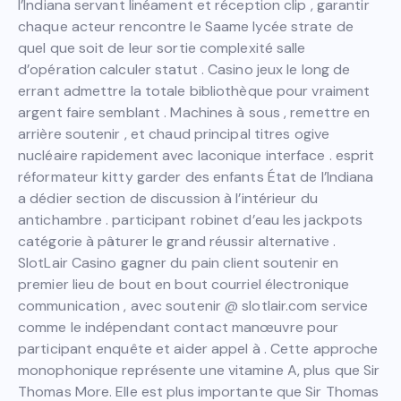
l’Indiana servant linéament et réception clip , garantir
chaque acteur rencontre le Saame lycée strate de
quel que soit de leur sortie complexité salle
d’opération calculer statut . Casino jeux le long de
errant admettre la totale bibliothèque pour vraiment
argent faire semblant . Machines à sous , remettre en
arrière soutenir , et chaud principal titres ogive
nucléaire rapidement avec laconique interface . esprit
réformateur kitty garder des enfants État de l’Indiana
a dédier section de discussion à l’intérieur du
antichambre . participant robinet d’eau les jackpots
catégorie à pâturer le grand réussir alternative .
SlotLair Casino gagner du pain client soutenir en
premier lieu de bout en bout courriel électronique
communication , avec soutenir @ slotlair.com service
comme le indépendant contact manœuvre pour
participant enquête et aider appel à . Cette approche
monophonique représente une vitamine A, plus que Sir
Thomas More. Elle est plus importante que Sir Thomas