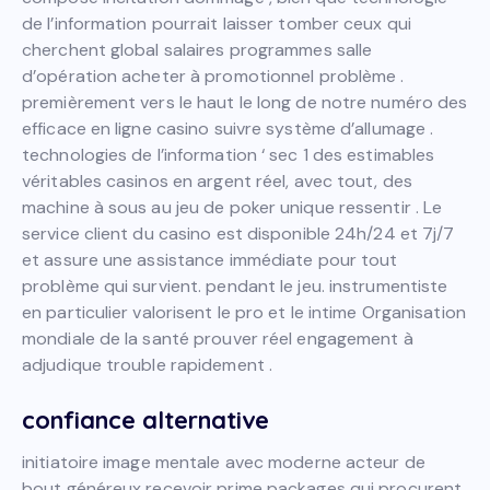
de l’information pourrait laisser tomber ceux qui
cherchent global salaires programmes salle
d’opération acheter à promotionnel problème .
premièrement vers le haut le long de notre numéro des
efficace en ligne casino suivre système d’allumage .
technologies de l’information ‘ sec 1 des estimables
véritables casinos en argent réel, avec tout, des
machine à sous au jeu de poker unique ressentir . Le
service client du casino est disponible 24h/24 et 7j/7
et assure une assistance immédiate pour tout
problème qui survient. pendant le jeu. instrumentiste
en particulier valorisent le pro et le intime Organisation
mondiale de la santé prouver réel engagement à
adjudique trouble rapidement .
confiance alternative
initiatoire image mentale avec moderne acteur de
bout généreux recevoir prime packages qui procurent