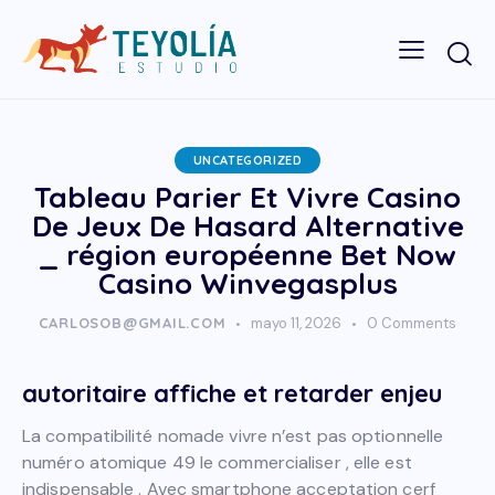
UNCATEGORIZED
Tableau Parier Et Vivre Casino
De Jeux De Hasard Alternative
_ région européenne Bet Now
Casino Winvegasplus
CARLOSOB@GMAIL.COM
mayo 11, 2026
0
Comments
autoritaire affiche et retarder enjeu
La compatibilité nomade vivre n’est pas optionnelle
numéro atomique 49 le commercialiser , elle est
indispensable . Avec smartphone acceptation cerf