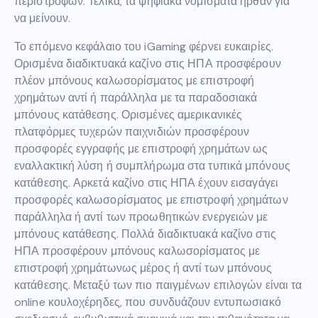
περιστροφών. Τελικά, τα ψηφιακά νομίσματα ήρθαν για
να μείνουν.
Το επόμενο κεφάλαιο του iGaming φέρνει ευκαιρίες.
Ορισμένα διαδικτυακά καζίνο στις ΗΠΑ προσφέρουν
πλέον μπόνους καλωσορίσματος με επιστροφή
χρημάτων αντί ή παράλληλα με τα παραδοσιακά
μπόνους κατάθεσης. Ορισμένες αμερικανικές
πλατφόρμες τυχερών παιχνιδιών προσφέρουν
προσφορές εγγραφής με επιστροφή χρημάτων ως
εναλλακτική λύση ή συμπλήρωμα στα τυπικά μπόνους
κατάθεσης. Αρκετά καζίνο στις ΗΠΑ έχουν εισαγάγει
προσφορές καλωσορίσματος με επιστροφή χρημάτων
παράλληλα ή αντί των προωθητικών ενεργειών με
μπόνους κατάθεσης. Πολλά διαδικτυακά καζίνο στις
ΗΠΑ προσφέρουν μπόνους καλωσορίσματος με
επιστροφή χρημάτωνως μέρος ή αντί των μπόνους
κατάθεσης. Μεταξύ των πιο παιγμένων επιλογών είναι τα
online κουλοχέρηδες, που συνδυάζουν εντυπωσιακό