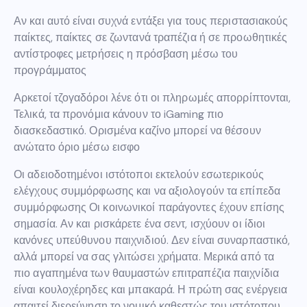
Αν και αυτό είναι συχνά εντάξει για τους περιστασιακούς
παίκτες, παίκτες σε ζωντανά τραπέζια ή σε προωθητικές
αντίστροφες μετρήσεις η πρόσβαση μέσω του
προγράμματος
Αρκετοί τζογαδόροι λένε ότι οι πληρωμές απορρίπτονται,
Τελικά, τα προνόμια κάνουν το iGaming πιο
διασκεδαστικό. Ορισμένα καζίνο μπορεί να θέσουν
ανώτατο όριο μέσω εισφο
Οι αδειοδοτημένοι ιστότοποι εκτελούν εσωτερικούς
ελέγχους συμμόρφωσης και να αξιολογούν τα επίπεδα
συμμόρφωσης Οι κοινωνικοί παράγοντες έχουν επίσης
σημασία. Αν και ρισκάρετε ένα σεντ, ισχύουν οι ίδιοι
κανόνες υπεύθυνου παιχνιδιού. Δεν είναι συναρπαστικό,
αλλά μπορεί να σας γλιτώσει χρήματα. Μερικά από τα
πιο αγαπημένα των θαυμαστών επιτραπέζια παιχνίδια
είναι κουλοχέρηδες και μπακαρά. Η πρώτη σας ενέργεια
απαιτεί διερεύνηση το νομικό καθεστώς του ιστότοπου.