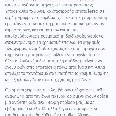
οποίο οι άνθρωποι πηγαίνουν αυτοπροσώπως.
Υποδεικνύει το δυναμικό επιστροφής επιστρέφεται σε
κέρδη, γραμμένο σε αριθμούς. Η εικαστική παρουσίαση
έμοιαζαν εντυπωσιακά, η μουσική θεματική φαίνονταν
ατμοσφαιρικά, και έπιασα τον εαυτό μου
απολαμβάνοντας πραγματικά τη διαδικασία, χωρίς να
συγκεντρώνομαι τα χρηματικά έπαθλα. Τα ψηφιακές
πλατφόρμες είναι διαθέσι χωρίς διακοπή, πράγμα που
σημαίνει ότι μπορείτε να παίξετε ένα παιχνίδι όποτε
θέλετε. Κουλοχέρηδες με υψηλή απόδοση τείνουν να
έχουν ελάχιστες απαιτήσεις πάνω από ένα σεντ. Απλά
επιλέξτε το ποντάρισμά σας, πατήστε το κουμπί έναρξης
και εξορθολογίζουν τα στοιχή χωρίς μεσάζοντες.
Ορισμένοι χειριστές περιλαμβάνουν ελάχιστα επίπεδα
ανάληψης, από την άλλη πλευρά, ορισμένα έχουν ορίσει
μια ανώτατη αξία ανά 24ωρη περίοδο μαζί με σε
εβδομαδιαίο κύκλο. Με άλλα λόγια δεν μπορείτε να
υποθέσετε πότε θα λάβετε ένα έπαθλο. Μερικοί