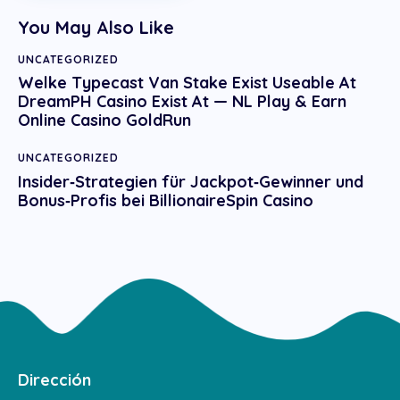
You May Also Like
UNCATEGORIZED
Welke Typecast Van Stake Exist Useable At
DreamPH Casino Exist At — NL Play & Earn
Online Casino GoldRun
UNCATEGORIZED
Insider‑Strategien für Jackpot‑Gewinner und
Bonus‑Profis bei BillionaireSpin Casino
Dirección