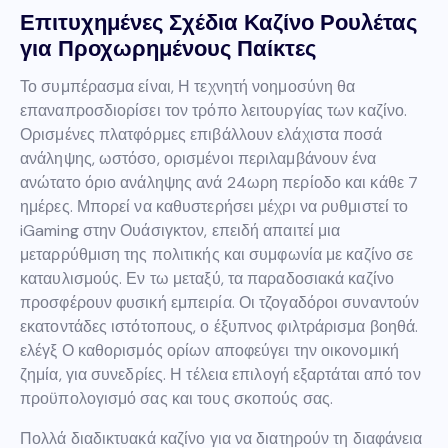
Επιτυχημένες Σχέδια Καζίνο Ρουλέτας
για Προχωρημένους Παίκτες
Το συμπέρασμα είναι, Η τεχνητή νοημοσύνη θα
επαναπροσδιορίσει τον τρόπο λειτουργίας των καζίνο.
Ορισμένες πλατφόρμες επιβάλλουν ελάχιστα ποσά
ανάληψης, ωστόσο, ορισμένοι περιλαμβάνουν ένα
ανώτατο όριο ανάληψης ανά 24ωρη περίοδο και κάθε 7
ημέρες. Μπορεί να καθυστερήσει μέχρι να ρυθμιστεί το
iGaming στην Ουάσιγκτον, επειδή απαιτεί μια
μεταρρύθμιση της πολιτικής και συμφωνία με καζίνο σε
καταυλισμούς. Εν τω μεταξύ, τα παραδοσιακά καζίνο
προσφέρουν φυσική εμπειρία. Οι τζογαδόροι συναντούν
εκατοντάδες ιστότοπους, ο έξυπνος φιλτράρισμα βοηθά.
ελέγξ Ο καθορισμός ορίων αποφεύγει την οικονομική
ζημία, για συνεδρίες. Η τέλεια επιλογή εξαρτάται από τον
προϋπολογισμό σας και τους σκοπούς σας.
Πολλά διαδικτυακά καζίνο για να διατηρούν τη διαφάνεια