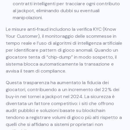
contratti intelligenti per tracciare ogni contributo
al jackpot, eliminando dubbi su eventuali
manipolazioni.
Le misure anti‑fraud includono la verifica KYC (Know
Your Customer), il monitoraggio delle scommesse in
tempo reale e l’uso di algoritmi di intelligenza artificiale
per identificare pattern di gioco anomali. Quando un
giocatore tenta di “chip‑dump” in modo sospetto, il
sistema blocca automaticamente la transazione e
avvisa il team di compliance.
Questa trasparenza ha aumentato la fiducia dei
giocatori, contribuendo a un incremento del 22 % dei
buy‑in nei tornei a jackpot nel 2024. La sicurezza è
diventata un fattore competitivo: i siti che offrono
audit pubblici e soluzioni basate su blockchain
tendono a registrare volumi di gioco più alti rispetto a
quelli che si affidano a sistemi proprietari non