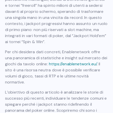
e tornei “freeroll” ha spinto milioni di utenti a sedersi
davanti al proprio schermo, sperando di trasformare
una singola mano in una vincita da record. In questo
contesto, i jackpot progressivi hanno assunto un ruolo
di primo piano: non più riservati a slot machine, ma
integrati in vari formati di poker, dal “Jackpot Hold’em”
ai tornei “Spin & Win”.
Per chi desidera dati concreti, Enablenetwork offre
una panoramica di statistiche e insight sul mercato dei
giochi da tavolo online:
https://enablenetwork.eu/
. Il
sito è una risorsa neutra dove è possibile verificare
volumi di gioco, tassi di RTP e le ultime novità
normative.
L’obiettivo di questo articolo è analizzare le storie di
successo più recenti, individuare le tendenze comuni e
spiegare perché i jackpot stanno ridefinendo il
panorama del poker online. Scopriremo chi sono i