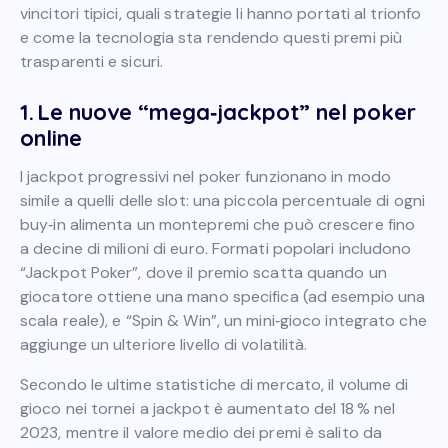
vincitori tipici, quali strategie li hanno portati al trionfo
e come la tecnologia sta rendendo questi premi più
trasparenti e sicuri.
1. Le nuove “mega‑jackpot” nel poker
online
I jackpot progressivi nel poker funzionano in modo
simile a quelli delle slot: una piccola percentuale di ogni
buy‑in alimenta un montepremi che può crescere fino
a decine di milioni di euro. Formati popolari includono
“Jackpot Poker”, dove il premio scatta quando un
giocatore ottiene una mano specifica (ad esempio una
scala reale), e “Spin & Win”, un mini‑gioco integrato che
aggiunge un ulteriore livello di volatilità.
Secondo le ultime statistiche di mercato, il volume di
gioco nei tornei a jackpot è aumentato del 18 % nel
2023, mentre il valore medio dei premi è salito da