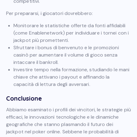
competitivi.
Per prepararsi, i giocatori dovrebbero:
Monitorare le statistiche offerte da fonti affidabili
(come Enablenetwork) per individuare i tornei con i
jackpot più promettenti.
Sfruttare i bonus di benvenuto e le promozioni
casinò per aumentare il volume di gioco senza
intaccare il bankroll.
Investire tempo nella formazione, studiando le mani
chiave che attivano i payout e affinando la
capacità di lettura degli avversari.
Conclusione
Abbiamo esaminato i profili dei vincitori, le strategie più
efficaci, le innovazioni tecnologiche e le dinamiche
geografiche che stanno plasmando il futuro dei
jackpot nel poker online. Sebbene le probabilità di